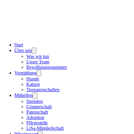
Start
Über uns
Was wir tun
Unser Team
Bewilligungsnummer
Vermittlung
Hunde
Katzen
Tierpatenschaften
Mithelfen
Spenden
Gönnerschaft
Patenschaft
Adoption
Pflegestelle
LiSa-Mitgliedschaft
Wissenswert