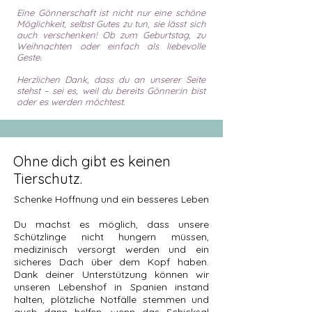
Eine Gönnerschaft ist nicht nur eine schöne
Möglichkeit, selbst Gutes zu tun, sie lässt sich
auch verschenken! Ob zum Geburtstag, zu
Weihnachten oder einfach als liebevolle
Geste.
Herzlichen Dank, dass du an unserer Seite
stehst – sei es, weil du bereits Gönner:in bist
oder es werden möchtest.
Ohne dich gibt es keinen
Tierschutz.
Schenke Hoffnung und ein besseres Leben
Du machst es möglich, dass unsere
Schützlinge nicht hungern müssen,
medizinisch versorgt werden und ein
sicheres Dach über dem Kopf haben.
Dank deiner Unterstützung können wir
unseren Lebenshof in Spanien instand
halten, plötzliche Notfälle stemmen und
auch dann helfen, wenn das Schicksal