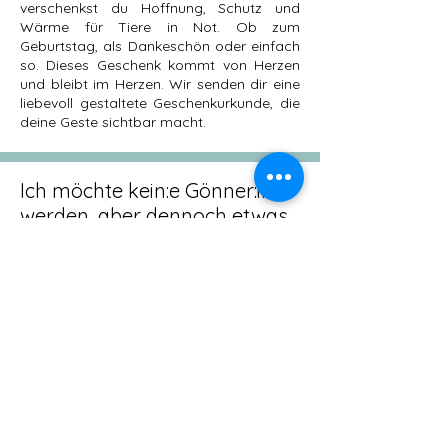
verschenkst du Hoffnung, Schutz und
Wärme für Tiere in Not. Ob zum
Geburtstag, als Dankeschön oder einfach
so. Dieses Geschenk kommt von Herzen
und bleibt im Herzen. Wir senden dir eine
liebevoll gestaltete Geschenkurkunde, die
deine Geste sichtbar macht.
Ich möchte kein:e Gönner:in
werden, aber dennoch etwas
spenden?
Natürlich kannst du uns auch unabhängig
von einer Gönnerschaft mit einer Spende
unterstützen. Auch dafür sind wir und
unsere Fellnasen äusserst dankbar. Alle
Informationen zum Thema Sach- oder
Futterspenden findest du auf der Seite
SPENDEN
.