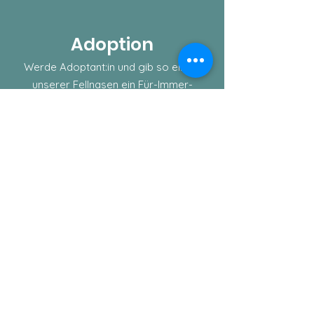
Adoption
Werde Adoptant:in und gib so einem
unserer Fellnasen ein Für-Immer-
Daheim.
Mehr Infos
LiSa-Pfotenhilfe Schweiz
E-Mail
:
info@lisapfotenhilfe.ch
Registernummer:
WHgH2025002
Links
Über uns
Vermittlung