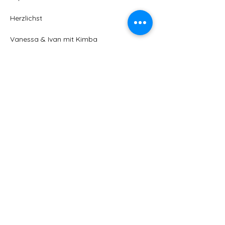
Herzlichst
Vanessa & Ivan mit Kimba
Vorherige Seite
Nächste Seite
LiSa-Pfotenhilfe Schweiz
E-Mail
:
info@lisapfotenhilfe.ch
Registernummer:
WHgH2025002
Links
Über uns
Vermittlung
Mithelfen?
Wissenswert